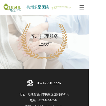
T
o
g
g
l
e
n
养老护理服务  
a
上线中
v
i
g
a
t
i
o
n
0571-85102226
地址：浙江省杭州市拱墅区沈家路108号
电话：
0571-85102226