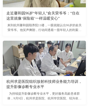
走近馨和园96岁“年轻人”俞关荣爷爷：“住在
这里就像‘保险箱’一样温暖安心”
来到杭州馨和园颐养院11楼，一眼就能认出96岁的俞关
荣爷爷。他笑声爽朗，行动间透着一股年轻人的利索劲
儿，很难相信眼前能跑能跳、谈笑风生的长者已近百岁
高龄。
杭州求是医院组织放射科技师业务能力培训，
提升影像诊断专业水平
为持续提升影像诊断专业水平，更好服务高龄患者群
体，9月9日，杭州求是医院、杭州华宫医院、绍兴依家
医院放射科技师统一组织开展专项业务能力培训。特邀