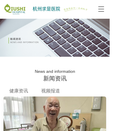
T
o
g
g
l
e
n
a
v
i
g
News and information
a
新闻资讯
t
i
o
健康资讯
视频报道
n