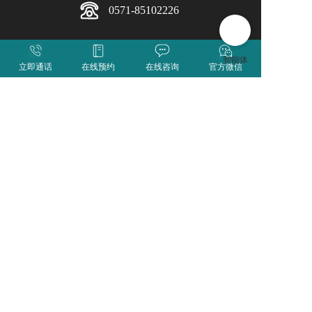
0571-85102226
地址：浙江省杭州市拱墅区沈家路108号
电话：
0571-85102226
立即通话
在线预约
在线咨询
官方微信
邮箱：xhy@qiushihospital.com  
网址：
http://qiushihospital.com/
Copyright 2022 Asog’s Corporation,all Rights Reserved
浙公网安备 33010302000830
浙ICP备16009485号-1
版权所有：杭州求是医院
医疗广告审查证明文号:浙医广(2024)第330105-0141号
求是医院公众号