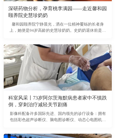
深研药物分析，孕育桃李满园——走近馨和园
颐养院史慧珍奶奶
馨和园颐养院宁静晨光，洒在一位精神矍铄的长者身
上，她便是94岁高龄的史慧珍奶奶。史奶奶退休前是浙
江医科大学的教研室主任，一年前，为了让子女安心，
也为了在医养结合环境中得到更周全的照护，她选择入
住了馨和园。作为近百岁的老人，除了腰部骨质疏松带
来的不便，史奶奶的身体状况令人赞叹，而她更令人敬
佩的，是那段充满奋斗与奉献的人生。
科室风采丨73岁阿尔茨海默病患者家中不慎跌
倒，穿刺治疗减轻关节剧痛
影像科配备许多国际先进、国内领先的诊疗设备：拥有
包括彩色超声诊断仪、脑电图诊断仪、动态心电图机、
普通心电图机、动态血压监测仪、肺功能检测仪、末梢
神经血管检测仪及碳13检测仪在内的全套功能检查设