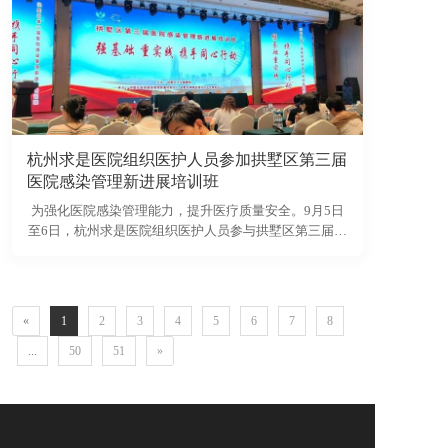
备，提供全面的功能学评估；日立公司生产的DR和CT等
高端影像设备，以卓越的图像质量和快速的检查流程，
为疾病的早期发现、精准诊断和疗效评估提供了坚实的
硬件保障。
杭州求是医院组织医护人员参加拱墅区第三届
医院感染管理新进展培训班
为强化医院感染管理能力，提升医疗质量安全。9月5日
至6日，杭州求是医院组织医护人员参与拱墅区第三届医
院感染管理新进展培训班，深入学习院感防控新理论、
新方法，推动院感工作与医院实际需求深度融合。
«
1
2
3
4
5
6
7
8
...
50
51
»