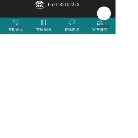
0571-85102226
地址：浙江省杭州市拱墅区沈家路108号
电话：
0571-85102226
立即通话
在线预约
在线咨询
官方微信
邮箱：xhy@qiushihospital.com  
网址：
http://qiushihospital.com/
Copyright 2022 Asog’s Corporation,all Rights Reserved
浙公网安备 33010302000830
浙ICP备16009485号-1
版权所有：杭州求是医院
医疗广告审查证明文号:浙医广(2024)第330105-0141号
求是医院公众号