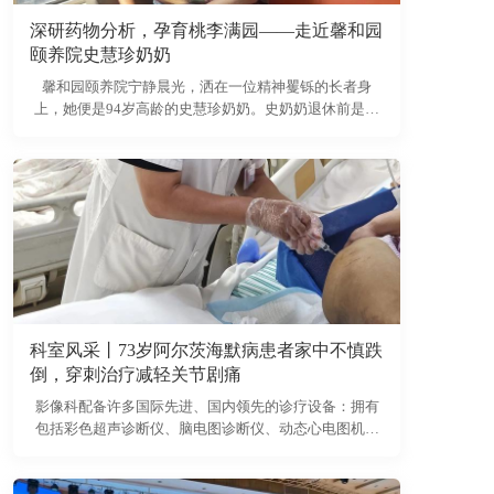
深研药物分析，孕育桃李满园——走近馨和园
颐养院史慧珍奶奶
馨和园颐养院宁静晨光，洒在一位精神矍铄的长者身
上，她便是94岁高龄的史慧珍奶奶。史奶奶退休前是浙
江医科大学的教研室主任，一年前，为了让子女安心，
也为了在医养结合环境中得到更周全的照护，她选择入
住了馨和园。作为近百岁的老人，除了腰部骨质疏松带
来的不便，史奶奶的身体状况令人赞叹，而她更令人敬
佩的，是那段充满奋斗与奉献的人生。
科室风采丨73岁阿尔茨海默病患者家中不慎跌
倒，穿刺治疗减轻关节剧痛
影像科配备许多国际先进、国内领先的诊疗设备：拥有
包括彩色超声诊断仪、脑电图诊断仪、动态心电图机、
普通心电图机、动态血压监测仪、肺功能检测仪、末梢
神经血管检测仪及碳13检测仪在内的全套功能检查设