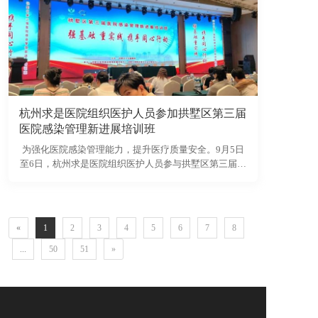
备，提供全面的功能学评估；日立公司生产的DR和CT等
高端影像设备，以卓越的图像质量和快速的检查流程，
为疾病的早期发现、精准诊断和疗效评估提供了坚实的
硬件保障。
杭州求是医院组织医护人员参加拱墅区第三届
医院感染管理新进展培训班
为强化医院感染管理能力，提升医疗质量安全。9月5日
至6日，杭州求是医院组织医护人员参与拱墅区第三届医
院感染管理新进展培训班，深入学习院感防控新理论、
新方法，推动院感工作与医院实际需求深度融合。
«
1
2
3
4
5
6
7
8
...
50
51
»