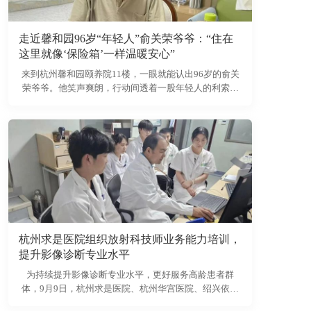
走近馨和园96岁“年轻人”俞关荣爷爷：“住在
这里就像‘保险箱’一样温暖安心”
来到杭州馨和园颐养院11楼，一眼就能认出96岁的俞关
荣爷爷。他笑声爽朗，行动间透着一股年轻人的利索劲
儿，很难相信眼前能跑能跳、谈笑风生的长者已近百岁
高龄。
杭州求是医院组织放射科技师业务能力培训，
提升影像诊断专业水平
为持续提升影像诊断专业水平，更好服务高龄患者群
体，9月9日，杭州求是医院、杭州华宫医院、绍兴依家
医院放射科技师统一组织开展专项业务能力培训。特邀