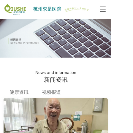
T
o
g
g
l
e
n
a
v
i
g
News and information
a
新闻资讯
t
i
o
健康资讯
视频报道
n