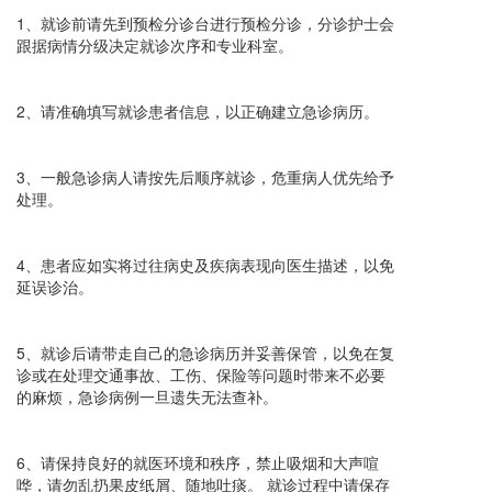
1、就诊前请先到预检分诊台进行预检分诊，分诊护士会
跟据病情分级决定就诊次序和专业科室。
2、请准确填写就诊患者信息，以正确建立急诊病历。
3、一般急诊病人请按先后顺序就诊，危重病人优先给予
处理。
4、患者应如实将过往病史及疾病表现向医生描述，以免
延误诊治。
5、就诊后请带走自己的急诊病历并妥善保管，以免在复
诊或在处理交通事故、工伤、保险等问题时带来不必要
的麻烦，急诊病例一旦遗失无法查补。
6、请保持良好的就医环境和秩序，禁止吸烟和大声喧
哗，请勿乱扔果皮纸屑、随地吐痰。 就诊过程中请保存