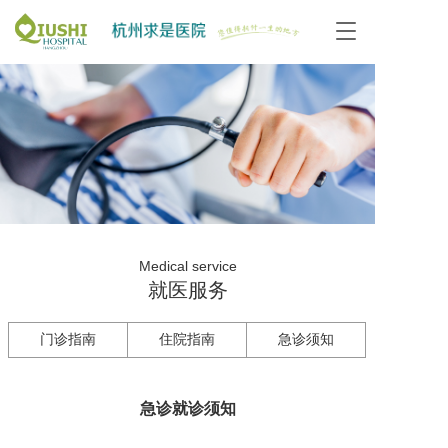
T
o
g
g
l
e
n
a
v
i
g
a
Medical service
t
就医服务
i
o
n
门诊指南
住院指南
急诊须知
急诊就诊须知