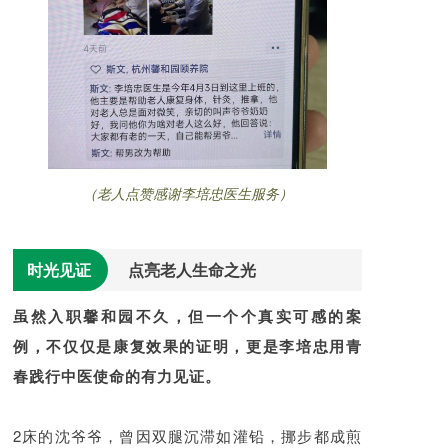
（老人点赞感谢李培忠医生服务）
时光见证
点亮老人生命之光
虽然入职馨和园不久，但一个个真实可感的案
例，不仅仅是康复效果的证明，更是李培忠用青
春践行中医使命的有力见证。
2床的沈爷爷，曾因双腿沉滞如灌铅，挪步都成煎