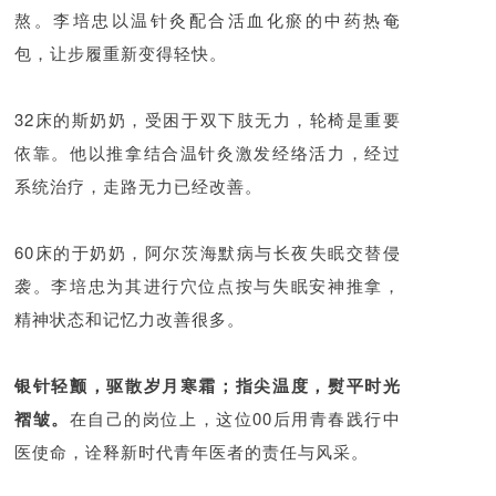
熬。李培忠以温针灸配合活血化瘀的中药热奄
包，让步履重新变得轻快。
32床的斯奶奶，受困于双下肢无力，轮椅是重要
依靠。他以推拿结合温针灸激发经络活力，经过
系统治疗，走路无力已经改善。
60床的于奶奶，阿尔茨海默病与长夜失眠交替侵
袭。李培忠为其进行穴位点按与失眠安神推拿，
精神状态和记忆力改善很多。
银针轻颤，驱散岁月寒霜；指尖温度，熨平时光
褶皱。
在自己的岗位上，这位00后用青春践行中
医使命，诠释新时代青年医者的责任与风采。