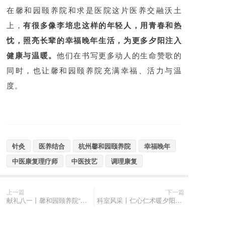
在馨和园颐养院和求是医院这片医养交融沃土
上，
有很多像李培忠这样的年轻人，用青春和热
忱，照亮长辈的幸福晚年生活，为更多夕阳注入
健康与温暖。
他们在书写更多动人的生命赞歌的
同时，也让馨和园颐养院充满幸福、活力与温
度。
针灸
医养结合
杭州馨和园颐养院
幸福晚年
中医康复理疗师
中医技艺
调理康复
上一篇
下一篇
献礼八一丨馨和园颐养院“抗美援越”老兵谢爷爷手写千字长信，追忆军旅生涯
科室风采丨仁心仁术暖夕阳，商勇主任用细心爱心帮奶奶告别疱疹困扰