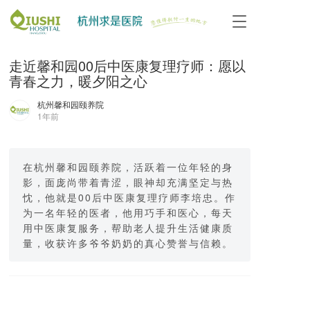
T
o
g
走近馨和园00后中医康复理疗师：愿以
g
l
青春之力，暖夕阳之心
e
n
杭州馨和园颐养院
1年前
a
v
i
g
在杭州馨和园颐养院，活跃着一位年轻的身
a
影，面庞尚带着青涩，眼神却充满坚定与热
t
忱，他就是00后中医康复理疗师李培忠。作
i
为一名年轻的医者，他用巧手和医心，每天
o
用中医康复服务，帮助老人提升生活健康质
n
量，收获许多爷爷奶奶的真心赞誉与信赖。