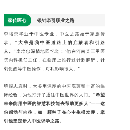
家传医心
银针牵引职业之路
李培忠毕业于中医专业，中医之路始于家族传
承。
“大爷是我中医道路上的启蒙者和引路
人。”
李培忠深情地回忆道：“他在河南某三甲医
院内科担任主任，在临床上推行过针刺麻醉，针
刺促醒等中医操作，对我影响很大。”
填报志愿时，大爷用深厚的中医底蕴和丰富的临
床经验，为他打开了通往中医世界的大门。
“希望
未来能用中医的智慧和技能去帮助更多人”——这
份感动与向往，如一颗种子在心中生根发芽，牵
引他坚定步入中医求学之路。