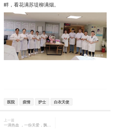
畔，看花满苏堤柳满烟。
医院
疫情
护士
白衣天使
上一篇
一滴热血 ，一份关爱，飘扬的红十字是连系你我的纽带