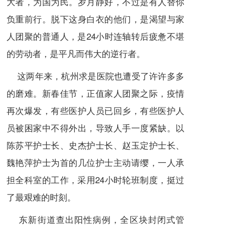
大者，为国为民。岁月静好，不过是有人替你
负重前行。脱下这身白衣的他们，是渴望与家
人团聚的普通人，是24小时连轴转后疲惫不堪
的劳动者，是平凡而伟大的逆行者。
这两年来，杭州求是医院也遭受了许许多多
的磨难。新春佳节，正值家人团聚之际，疫情
再次爆发，有些医护人员已回乡，有些医护人
员被困家中不得外出，导致人手一度紧缺。以
陈苏平护士长、史杰护士长、赵玉定护士长、
魏艳萍护士为首的几位护士主动请缨，一人承
担全科室的工作，采用24小时轮班制度，挺过
了最艰难的时刻。
东新街道查出阳性病例，全区块封闭式管