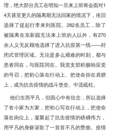
理，绝大部分员工在明知一旦来上班将会面对1
4天甚至更久的隔离期无法回家的情况下，依旧
选择了提起行李来到医院。282名员工，除了
被隔离在东新园无法来上班的人以外，有270
余人义无反顾地选择了进入抗疫第一线——封
闭式管理区域。无论是多么艰难的时刻，都与
患者同在，与医院同在。我党支部积极响应党
的号召，把初心落在行动上、把使命担在肩膀
上，成为抗击疫情的战斗堡垒、中流砥柱。
他们生而平凡，但因心中有信念，所以选择
了舍小家为大家，把初心写在行动上，把使命
落在岗位上，凝聚起了抗击疫情的磅礴伟力，
用平凡的身躯讴歌了一首首不凡的赞曲。疫情