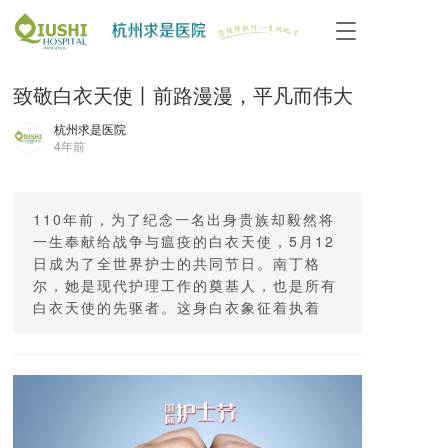
T
o
g
致敬白衣天使丨前路漫漫，平凡而伟大
g
l
杭州求是医院
e
4年前
n
a
v
i
110年前，为了纪念一名出身贵族却毅然将
g
一生奉献给战争与瘟疫的白衣天使，5月12
a
日成为了全世界护士的共同节日。南丁格
t
尔，她是现代护理工作的奠基人，也是所有
i
白衣天使的先驱者。这身白衣象征着执着
o
n