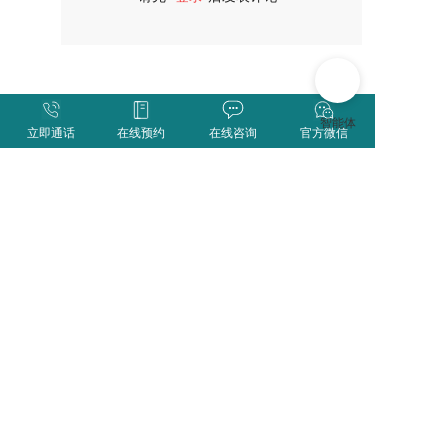
评论
立即通话
在线预约
在线咨询
官方微信
0571-85102226
地址：浙江省杭州市拱墅区沈家路108号
电话：
0571-85102226
邮箱：xhy@qiushihospital.com  
网址：
http://qiushihospital.com/
Copyright 2022 Asog’s Corporation,all Rights Reserved
浙公网安备 33010302000830
浙ICP备16009485号-1
版权所有：杭州求是医院